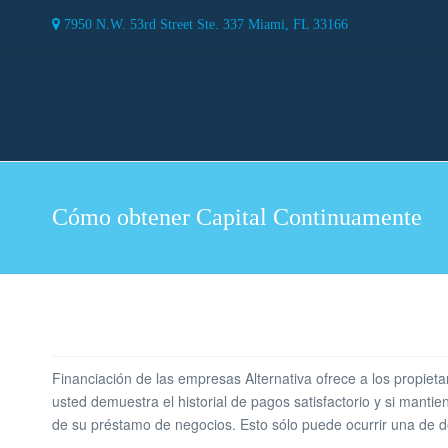
7950 N.W. 53rd Street Ste. 337 Miami, FL 33166
Cómo obtener Capital Continuamente
Financiación de las empresas Alternativa ofrece a los propieta
usted demuestra el historial de pagos satisfactorio y si man
de su préstamo de negocios. Esto sólo puede ocurrir una de 