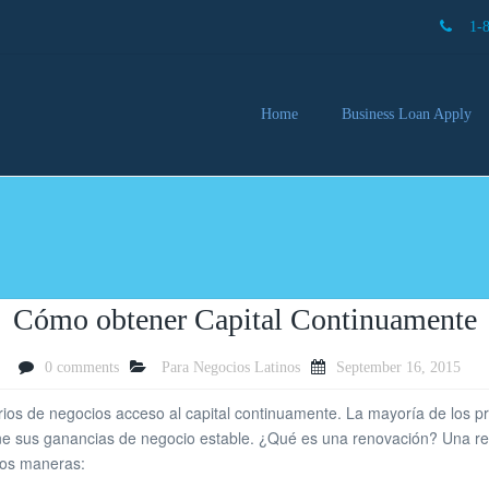
1-
Home
Business Loan Apply
Our 
Lendi
Partn
Busin
You 
Mon
Cómo obtener Capital Continuamente
0 comments
Para Negocios Latinos
September 16, 2015
rios de negocios acceso al capital continuamente. La mayoría de los pr
tiene sus ganancias de negocio estable. ¿Qué es una renovación? Una 
dos maneras: