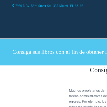
7950 N.W. 53rd Street Ste. 337 Miami, FL 33166
Consiga sus libros con el fin de obtener 
Consig
Muchos propietarios de 
tareas administrativas d
errores. Por ejemplo, lo
números puede hacer la d