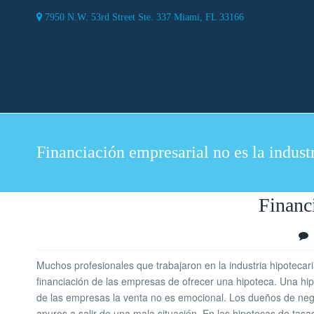
7950 N.W. 53rd Street Ste. 337 Miami, FL 33166
Financiación empresarial no es la indust
Financi
Muchos profesionales que trabajaron en la industria hipotecari
financiación de las empresas de ofrecer una hipoteca. Una hip
de las empresas la venta no es emocional. Los dueños de nego
apuros a salir de una mala situación. En las hipotecas de tas