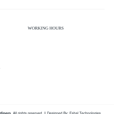
WORKING HOURS
y
dinero
, All rights reserved. || Designed By:
Eshal Technologies