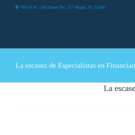
7950 N.W. 53rd Street Ste. 337 Miami, FL 33166
La escasez de Especialistas en Financia
La escase