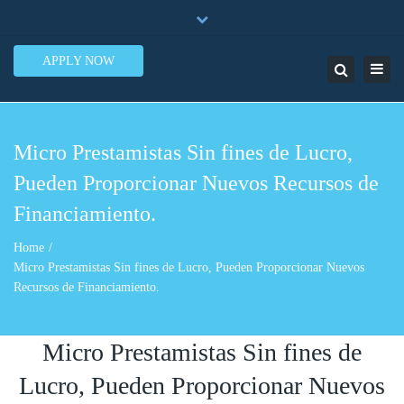
×
7950 N.W. 53rd Street Ste. 337 Miami, FL 33166
Close
1-888-505-5835
contact@lendinero.com
top
APPLY NOW
Toggl
Search
bar
navig
Micro Prestamistas Sin fines de Lucro,
Pueden Proporcionar Nuevos Recursos de
Financiamiento.
Home
Micro Prestamistas Sin fines de Lucro, Pueden Proporcionar Nuevos
Recursos de Financiamiento.
Micro Prestamistas Sin fines de
Lucro, Pueden Proporcionar Nuevos