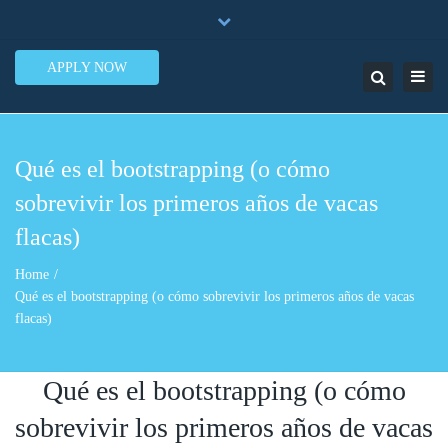
×
7950 N.W. 53rd Street Ste. 337 Miami, FL 33166
Close
1-888-505-5835
contact@lendinero.com
top
APPLY NOW
Toggl
Search
bar
navig
Qué es el bootstrapping (o cómo
sobrevivir los primeros años de vacas
flacas)
Home
Qué es el bootstrapping (o cómo sobrevivir los primeros años de vacas
flacas)
Qué es el bootstrapping (o cómo
sobrevivir los primeros años de vacas