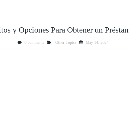
itos y Opciones Para Obtener un Prést
0 comments
Other Topics
May 14, 2024