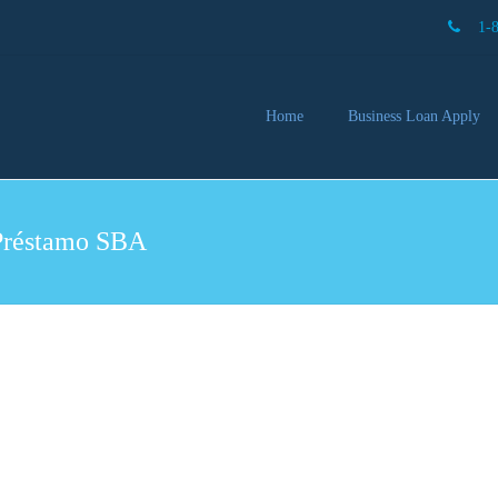
1-
Home
Business Loan Apply
Our 
Lendi
 Préstamo SBA
Partn
Busin
You 
Mon