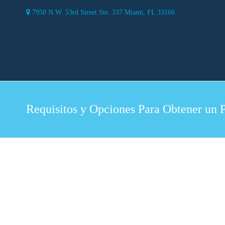
7950 N.W. 53rd Street Ste. 337 Miami, FL 33166
Requisitos y Opciones Para Obtener un