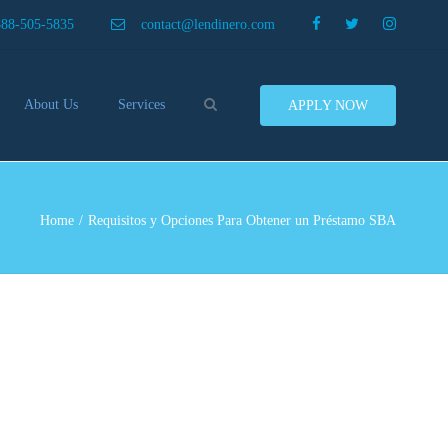
×
888-505-5835
contact@lendinero.com
Search
About Us
Services
APPLY NOW
Customers
Compare Business Loans
nero In The News
Business Line Of Credit
ers
Inventory Financing
Home
Requisitos y Opciones Para Obtener un Préstamo SBA
ess Finance Tips To Help
Invoice Financing
Save And Earn More
Equipment Financing
ey
Food And Beverage Financing
Business Bridge Loans
Financing Importers
Offer Equipment Financing
Préstamos